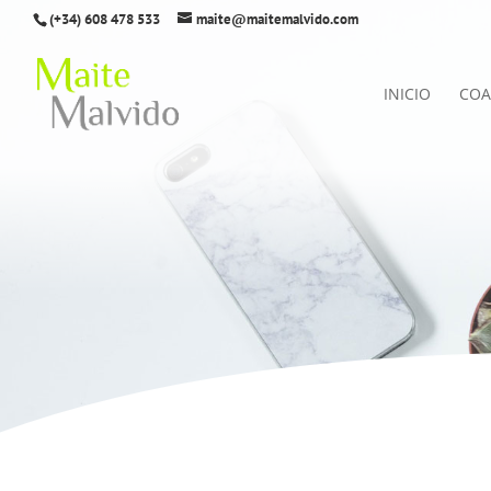
(+34) 608 478 533
maite@maitemalvido.com
INICIO
COA