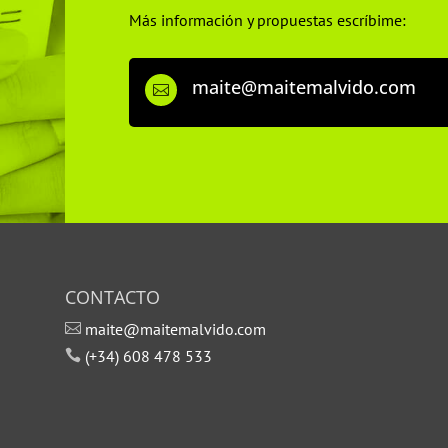
Más información y propuestas escríbime:
maite@maitemalvido.com

CONTACTO
a
maite@maitemalvido.com

s
(+34) 608 478 533
